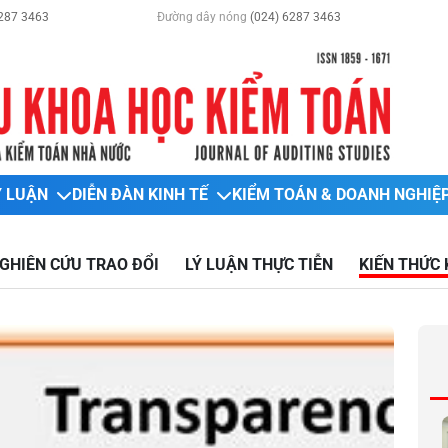
287 3463
Đường dây nóng
(024) 6287 3463
Ý LUẬN
DIỄN ĐÀN KINH TẾ
KIỂM TOÁN & DOANH NGHIỆ
GHIÊN CỨU TRAO ĐỔI
LÝ LUẬN THỰC TIỄN
KIẾN THỨC