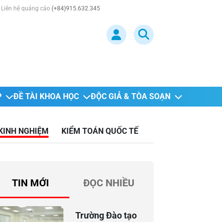
Liên hệ quảng cáo
(+84)915.632.345
P
ĐỀ TÀI KHOA HỌC
ĐỘC GIẢ & TÒA SOẠN
 KINH NGHIỆM
KIỂM TOÁN QUỐC TẾ
TIN MỚI
ĐỌC NHIỀU
Trường Đào tạo