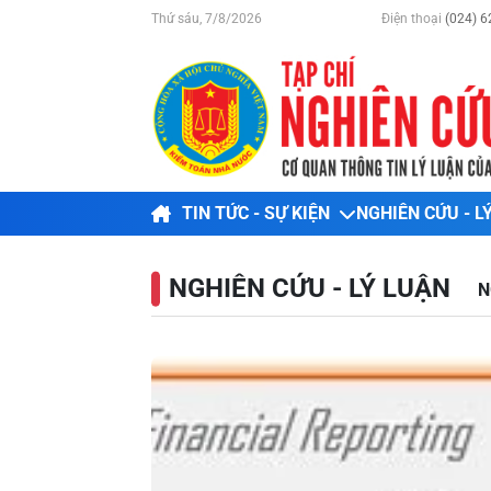
Thứ sáu, 7/8/2026
Điện thoại
(024) 6
TIN TỨC - SỰ KIỆN
NGHIÊN CỨU - L
NGHIÊN CỨU - LÝ LUẬN
N