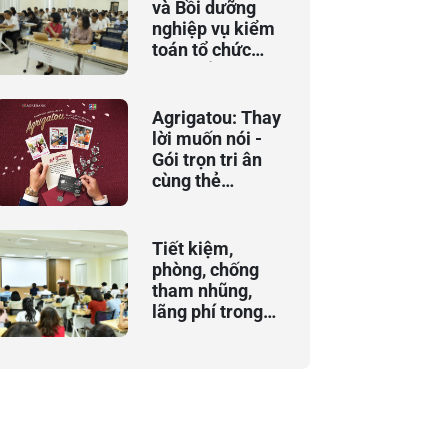
và Bồi dưỡng
nghiệp vụ kiểm
toán tổ chức
khai giảng Khóa
đào tạo bồi
dưỡng chuyên
Agrigatou: Thay
đề “An toàn vốn
lời muốn nói -
và xếp hạng
Gói trọn tri ân
ngân hàng
cùng thẻ
thương mại”
Agribank JCB
Tiết kiệm,
phòng, chống
tham nhũng,
lãng phí trong
thực hiện nhiệm
vụ hằng ngày