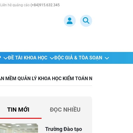
Liên hệ quảng cáo
(+84)915.632.345
P
ĐỀ TÀI KHOA HỌC
ĐỘC GIẢ & TÒA SOẠN
N MỀM QUẢN LÝ KHOA HỌC KIỂM TOÁN NHÀ NƯỚC
TIN MỚI
ĐỌC NHIỀU
Trường Đào tạo