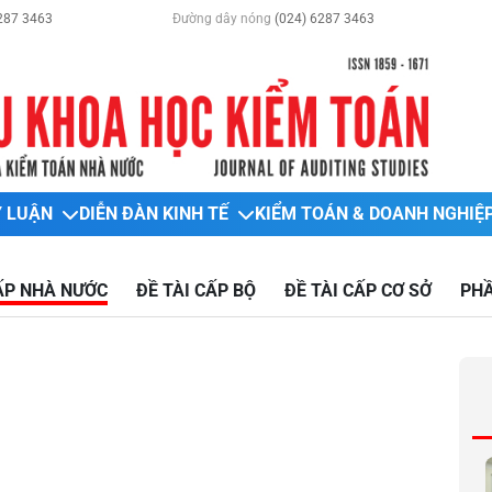
287 3463
Đường dây nóng
(024) 6287 3463
Ý LUẬN
DIỄN ĐÀN KINH TẾ
KIỂM TOÁN & DOANH NGHIỆ
CẤP NHÀ NƯỚC
ĐỀ TÀI CẤP BỘ
ĐỀ TÀI CẤP CƠ SỞ
PHẦ