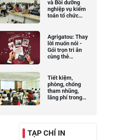
và Bồi dưỡng
nghiệp vụ kiểm
toán tổ chức
khai giảng Khóa
đào tạo bồi
dưỡng chuyên
Agrigatou: Thay
đề “An toàn vốn
lời muốn nói -
và xếp hạng
Gói trọn tri ân
ngân hàng
cùng thẻ
thương mại”
Agribank JCB
Tiết kiệm,
phòng, chống
tham nhũng,
lãng phí trong
thực hiện nhiệm
vụ hằng ngày
TẠP CHÍ IN