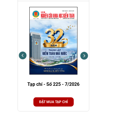
Tạp chí - Số 225 - 7/2026
Tạp chí - Số 224 - 6/
ĐẶT MUA TẠP CHÍ