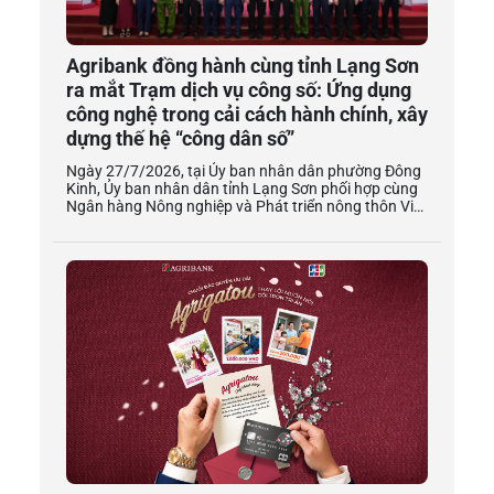
Agribank đồng hành cùng tỉnh Lạng Sơn
ra mắt Trạm dịch vụ công số: Ứng dụng
công nghệ trong cải cách hành chính, xây
dựng thế hệ “công dân số”
Ngày 27/7/2026, tại Ủy ban nhân dân phường Đông Kinh, Ủy ban nhân dân tỉnh Lạng Sơn phối hợp cùng Ngân hàng Nông nghiệp và Phát triển nông thôn Việt Nam (Agribank) tổ chức Lễ khai trương mô hình Trạm dịch vụ công số. Sự kiện đánh dấu một cột mốc quan trọng trong lộ trình hiện đại hóa hành chính công của tỉnh, đồng thời khẳng định vị thế tiên phong của Agribank trong việc đồng hành cùng Chính phủ và các địa phương thúc đẩy chuyển đổi số quốc gia, xây dựng chính phủ số, xã hội số và kinh tế số. Tham dự buổi lễ có đồng chí Đại tá Trần Hồng Phú - Phó Bí thư Đảng ủy, Phó Cục trưởng Cục Cảnh sát quản lý hành chính về trật tự xã hội (C06) - Bộ Công an; đồng chí Vi Thị Hoa - Phó Giám đốc Ngân hàng Nhà nước khu vực 5 - Ngân hàng Nhà nước Việt Nam. Về phía tỉnh Lạng Sơn có đồng chí Hoàng Quốc Khánh - Ủy viên Trung ương Đảng, Bí thư Tỉnh ủy; đồng chí Nguyễn Cảnh Toàn - Phó Bí thư Tỉnh ủy, Chủ tịch Ủy ban nhân dân tỉnh; đồng chí Dương Xuân Huyên - Ủy viên Ban thường vụ Tỉnh ủy, Phó Chủ tịch thường trực Hội đồng nhân dân tỉnh; đồng chí Nguyễn Quốc Khánh - Ủy viên Ban thường vụ Tỉnh ủy, Trưởng ban Tuyên giáo và Dân vận Tỉnh ủy; đồng chí Đoàn Thanh Sơn - Tỉnh ủy viên, Phó Chủ tịch Ủy ban nhân dân tỉnh; đồng chí Phùng Quang Hội - Ủy viên Ban thường vụ Tỉnh ủy, Bí thư Đảng ủy phường Đông Kinh; đồng chí Nguyễn Quang Huy - Tỉnh ủy viên, Giám đốc Sở Khoa học và Công nghệ; đồng chí Thượng tá Nguyễn Hữu Đức - Phó Giám đốc Công an tỉnh. Về phía Agribank có sự tham dự của đồng chí Tô Huy Vũ - Bí thư Đảng ủy, Chủ tịch Hội đồng thành viên; các đồng chí thành viên Hội đồng thành viên: Trần Văn Dũng, Nguyễn Minh Phương, Nguyễn Thị Thảo, Từ Thị Kim Thanh, Phạm Đức Tuấn; các đồng chí Phó Tổng Giám đốc; Thành viên Ban Kiểm soát; Lãnh đạo các Ban, Trung tâm, Đơn vị tại Trụ sở chính và lãnh đạo Agribank Chi nhánh Lạng Sơn. Tham dự sự kiện còn có các đồng chí thành viên Ban Chỉ đạo phát triển khoa học, công nghệ, đổi mới sáng tạo, chuyển đổi số và Đề án 06 tỉnh; các đồng chí Lãnh đạo các sở, ban, ngành tỉnh, Ngân hàng nhà nước chi nhánh khu vực 5, Đảng ủy, Ủy ban nhân dân các xã, phường và Trung tâm Phục vụ hành chính công cấp tỉnh, cấp xã; các đơn vị phối hợp triển khai; cùng hơn 150 đại biểu khách mời. Đồng chí Tô Huy Vũ - Bí thư Đảng ủy, Chủ tịch Hội đồng thành viên Agribank phát biểu tại buổi lễ Hiện thực hóa Đề án 06 của Chính phủ, đưa tiện ích số đến gần hơn với người dân vùng cao Trạm dịch vụ công số do Agribank tài trợ là giải pháp ứng dụng trí tuệ nhân tạo (AI) và công nghệ nhận dạng thông minh tiên tiến, giúp tự động hóa quy trình cấp bản sao số và thực hiện dịch vụ công trực tuyến. Việc tài trợ và đưa vào vận hành 10 Trạm dịch vụ công số tại Lạng Sơn thể hiện tinh thần quyết tâm của Agribank trong việc triển khai Đề án 06 của Chính phủ (Đề án phát triển ứng dụng dữ liệu về dân cư, định danh và xác thực điện tử phục vụ chuyển đổi số quốc gia). Trạm Dịch vụ công số đi vào vận hành giúp đơn giản hóa quy trình giải quyết thủ tục hành chính tại cơ sở. Với hệ thống trang thiết bị hiện đại, tích hợp công nghệ xác thực định danh điện tử qua căn cước công dân gắn chip và ứng dụng VNeID, người dân có thể tự nộp hồ sơ, tra cứu tiến độ xử lý thủ tục hành chính công ngay tại Trạm, hoàn toàn chủ động thực hiện các dịch vụ công trực tuyến, tra cứu thông tin và tiếp cận các dịch vụ ngân hàng số an toàn, thuận tiện, bảo mật, minh bạch. Mô hình không chỉ giúp tiết kiệm thời gian, chi phí đi lại cho bà con nhân dân mà còn đóng vai trò như một điểm kết nối, nâng cao kỹ năng số cho cộng đồng, từng bước hình thành thế hệ “công dân số” tại địa phương; đồng thời là cầu nối trực tiếp giúp chính quyền địa phương nâng cao chỉ số cải cách hành chính, tạo đà phát triển bền vững cho nền kinh tế số. Phát biểu tại buổi lễ, đồng chí Đại tá Trần Hồng Phú - Phó Bí thư Đảng ủy, Phó Cục trưởng Cục Cảnh sát Quản lý hành chính về trật tự xã hội - Bộ Công an đánh giá việc ra mắt Hệ thống Trạm dịch vụ công số ứng dụng dữ liệu dân cư, định danh và xác thực điện tử VNeID tại tỉnh Lạng Sơn có ý nghĩa đặc biệt quan trọng trong tiến trình chuyển đổi số phục vụ người dân và doanh nghiệp. Là mô hình tiêu biểu của Hệ sinh thái Kiosk đa tiện ích do Cục Cảnh sát quản lý hành chính về trật tự xã hội chủ trì phối hợp với các đơn vị liên quan triển khai thực hiện, Trạm dịch vụ công số không chỉ là giải pháp góp phần giảm tải cho đội ngũ cán bộ tại các Trung tâm Phục vụ hành chính công mà còn tạo điều kiện để người dân tiếp cận các dịch vụ công nhanh chóng, thuận tiện, minh bạch và hiện đại hơn. Đại tá Trần Hồng Phú khẳng định: Với vai trò là đơn vị quản lý, vận hành hệ thống dữ liệu dân cư, định danh và xác thực điện tử quốc gia, Cục Cảnh sát Quản lý hành chính về trật tự xã hội bảo đảm mọi giao dịch được thực hiện trên các mô hình Kiosk đều đáp ứng nguyên tắc: Đúng người - Đúng dữ liệu - Đúng quy trình - Đúng pháp luật. Đây là nền tảng cốt lõi để xây dựng niềm tin số, bảo đảm an ninh, an toàn thông tin và thúc đẩy phát triển các dịch vụ số phục vụ người dân. Đại tá Trần Hồng Phú - Phó Bí thư Đảng ủy, Phó Cục trưởng Cục Cảnh sát Quản lý hành chính về trật tự xã hội - Bộ Công an phát biểu tại buổi lễ “Lạng Sơn là địa phương đầu tiên tại khu vực miền núi phía Bắc triển khai đồng bộ 10 Trạm dịch vụ công số. Điều này thể hiện quyết tâm mạnh mẽ của tỉnh trong việc tiên phong ứng dụng công nghệ số vào cải cách hành chính, đồng thời khẳng định vai trò tiên phong của tỉnh Lạng Sơn trong xây dựng chính quyền số, đô thị thông minh và phát triển kinh tế số tại khu vực miền núi phía Bắc” - Đại tá Trần Hồng Phú nhấn mạnh. Bước đi chiến lược, phù hợp vị trí chiến lược quan trọng về kinh tế - xã hội tỉnh Lạng Sơn Lộ trình đưa Trạm dịch vụ công số đến với các vùng miền cả nước là minh chứng sinh động cho năng lực công nghệ và tinh thần phụng sự của Agribank. Trước khi cập bến Lạng Sơn, mô hình này đã khẳng định hiệu quả vượt trội với: 51 Trạm dịch vụ công số được đi vào vận hành ổn định tại 5 tỉnh/thành phố trọng điểm (Hà Nội, Thanh Hóa, Quảng Ninh, Ninh Bình, Đà Nẵng); hơn 60.000 lượt người dân đã tiếp cận, trải nghiệm và sử dụng thành thạo các dịch vụ công trực tuyến cũng như dịch vụ tài chính hiện đại. Kết quả này không chỉ chứng minh hiệu quả của mô hình, mà còn tiếp tục nâng cao hình ảnh, vị thế thương hiệu Agribank - Ngân hàng vì cộng đồng, quyết tâm, chủ động đem giải pháp công nghệ hiện đại phục vụ Nhân dân cả nước. Lạng Sơn là địa phương có vị trí chiến lược đặc biệt quan trọng trong không gian phát triển và an ninh quốc phòng của đất nước. Đây không chỉ là cửa ngõ quốc tế, cầu nối kinh tế huyết mạch kết nối giao thương giữa Việt Nam, các nước ASEAN với thị trường Trung Quốc rộng lớn; mà còn là điểm sáng thúc đẩy phát triển kinh tế cửa khẩu, du lịch và dịch vụ logistics phía Bắc. Đồng thời, đây cũng là tỉnh có truyền thống đổi mới mạnh mẽ, liên tục nhiều năm liền khẳng định vị thế vững chắc trong Top 10 bảng xếp hạng Chuyển đổi số (DTI) toàn quốc, thể hiện tinh thần chủ động, nhạy bén và tiên phong trong việc đón đầu các mô hình công nghệ mới. Việc Agribank tiếp tục đồng hành, tài trợ 10 Trạm dịch vụ công số tại tỉnh Lạng Sơn là bước đi đúng đắn - đúng lúc, đúng chỗ và trúng nhu cầu, phù hợp hoàn hảo với đặc thù kinh tế - xã hội của địa phương. Báo cáo kết quả công tác phối hợp triển khai Trạm dịch vụ công số, đồng chí Nguyễn Quang Huy - Tỉnh ủy viên, Giám đốc Sở Khoa học và Công nghệ tỉnh Lạng Sơn cho biết: Sau khi triển khai mô hình chính quyền địa phương hai cấp, với hệ thống mạng lưới gồm Trung tâm Phục vụ hành chính công tỉnh và 65 Trung tâm Phục vụ hành chính công cấp xã, phường, áp lực và nhu cầu giải quyết thủ tục hành chính trực tuyến, số hóa hồ sơ tại cơ sở là vô cùng lớn. Bình quân mỗi tháng cấp xã phát sinh khoảng 8.600 hồ sơ thủ tục hành chính, đi kèm nhu cầu thực tế của người dân mong muốn được tiếp cận, giải quyết thủ tục trên môi trường điện tử ngoài giờ hành chính một cách thuận tiện. Trước yêu cầu cấp thiết đó, bám sát chỉ đạo tại Kế hoạch số 265/KH-UBND ngày 06/7/2026 của Ủy ban nhân dân tỉnh, Sở Khoa học và Công nghệ đã phát huy vai trò đầu mối tham mưu, chủ trì phối hợp chặt chẽ với Văn phòng Ủy ban nhân dân tỉnh, Công an tỉnh, Agribank Chi nhánh Lạng Sơn, VNPT Lạng Sơn và Công ty Cổ phần Đầu tư và Kỹ thuật Công nghệ Phương Đông để khẩn trương triển khai đồng bộ các nhiệm vụ theo đúng lộ trình đề ra. 10 Kiosk thông minh phục vụ thí điểm đã hoàn tất công tác tập kết và cấu hình hệ thống. Sở Khoa học và công nghệ tỉnh Lạng Sơn đã đưa vào vận hành thử nghiệm 01 Trạm dịch vụ công số trực tiếp tại Trung tâm Phục vụ hành chính công phường Đông Kinh để phục vụ đại biểu, nhân dân trải nghiệm và tập huấn thực tế. Xác định an toàn thông tin là yếu tố cốt lõi, dưới sự phối hợp thẩm định và rà quét bảo mật chuyên sâu của Công an tỉnh, hệ thống đã hoàn tất quy trình kết nối Cơ sở dữ liệu quốc gia về dân cư và tích hợp định danh điện tử VNeID, bảo đảm an ninh mạng trước khi vận hành. Mô hình Trạm dịch vụ công số là sự kết hợp của 03 yếu tố tại một điểm phục vụ duy nhất: Hành chính - Pháp lý - Tài chính. Tại đây, nhiều quy trình được chuẩn hóa, nhiều thủ tục được rút ngắn từ 10 - 15 phút xuống còn 3 - 5 phút. Trong đó, người dân vừa có thể tiếp cận dịch vụ hành chính công hiện đại, xác thực thông tin, được cấp bản sao số tài liệu điện tử có giá trị pháp lý, tra cứu tình trạng hồ sơ; vừa sử dụng các dịch vụ tài chính - ngân hàng thiết yếu, thanh toán không dùng tiền mặt một cách thuận tiện, an toàn. Việc đưa vào vận hành 10 Trạm dịch vụ công số giúp hợp nhất dữ liệu dân cư, định danh số, thủ tục trực tuyến với hạ tầng thanh toán không tiền mặt. Hệ thống này sẽ phủ sóng toàn diện từ các địa bàn đô thị trung tâm như các phường: Đông Kinh, Kỳ Lừa, Tam Thanh, Lương Văn Tri, cho đến các xã như Lộc Bình, Thất Khê, Na Sầm, Bắc Sơn, Chi Lăng và Hữu Lũng. Tại buổi lễ, đồng chí Đoàn Thanh Sơn - Tỉnh ủy viên, Phó Chủ tịch Ủy ban nhân dân tỉnh Lạng Sơn đã bày tỏ lời cảm ơn trân trọng đối với Agribank cùng các cơ quan, đơn vị liên quan. Đồng chí khẳng định, kết quả hôm nay là sự phối hợp, đồng h