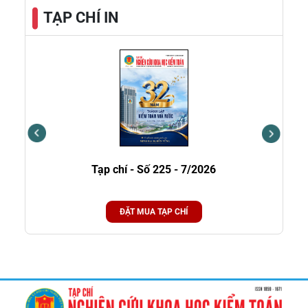
TẠP CHÍ IN
Tạp chí - Số 225 - 7/2026
Tạp
ĐẶT MUA TẠP CHÍ