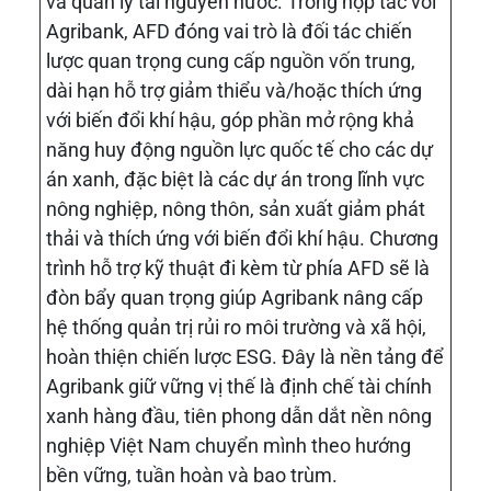
và quản lý tài nguyên nước. Trong hợp tác với
Agribank, AFD đóng vai trò là đối tác chiến
lược quan trọng cung cấp nguồn vốn trung,
dài hạn hỗ trợ giảm thiểu và/hoặc thích ứng
với biến đổi khí hậu, góp phần mở rộng khả
năng huy động nguồn lực quốc tế cho các dự
án xanh, đặc biệt là các dự án trong lĩnh vực
nông nghiệp, nông thôn, sản xuất giảm phát
thải và thích ứng với biến đổi khí hậu. Chương
trình hỗ trợ kỹ thuật đi kèm từ phía AFD sẽ là
đòn bẩy quan trọng giúp Agribank nâng cấp
hệ thống quản trị rủi ro môi trường và xã hội,
hoàn thiện chiến lược ESG. Đây là nền tảng để
Agribank giữ vững vị thế là định chế tài chính
xanh hàng đầu, tiên phong dẫn dắt nền nông
nghiệp Việt Nam chuyển mình theo hướng
bền vững, tuần hoàn và bao trùm.