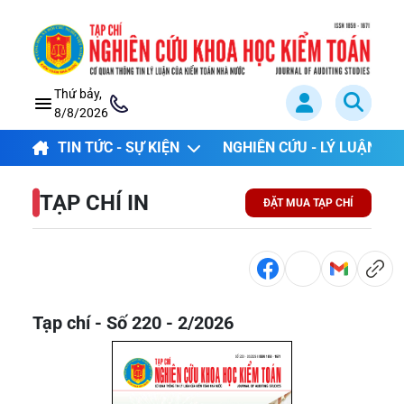
Thứ bảy,
8/8/2026
TIN TỨC - SỰ KIỆN
NGHIÊN CỨU - LÝ LUẬN
TẠP CHÍ IN
ĐẶT MUA TẠP CHÍ
Tạp chí - Số 220 - 2/2026