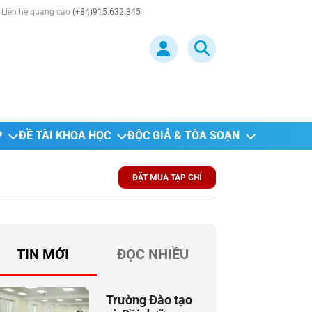
Liên hệ quảng cáo
(+84)915.632.345
P
ĐỀ TÀI KHOA HỌC
ĐỘC GIẢ & TÒA SOẠN
ĐẶT MUA TẠP CHÍ
TIN MỚI
ĐỌC NHIỀU
Trường Đào tạo