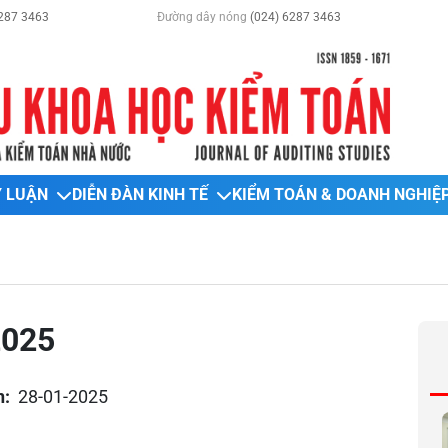
287 3463
Đường dây nóng
(024) 6287 3463
Ý LUẬN
DIỄN ĐÀN KINH TẾ
KIỂM TOÁN & DOANH NGHIỆ
2025
n:
28-01-2025