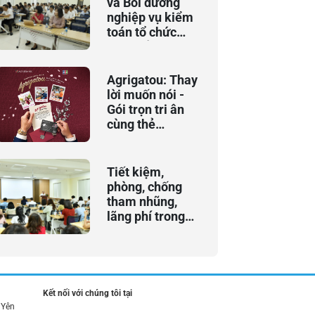
và Bồi dưỡng
nghiệp vụ kiểm
toán tổ chức
khai giảng Khóa
đào tạo bồi
dưỡng chuyên
Agrigatou: Thay
đề “An toàn vốn
lời muốn nói -
và xếp hạng
Gói trọn tri ân
ngân hàng
cùng thẻ
thương mại”
Agribank JCB
Tiết kiệm,
phòng, chống
tham nhũng,
lãng phí trong
thực hiện nhiệm
vụ hằng ngày
Kết nối với chúng tôi tại
 Yên