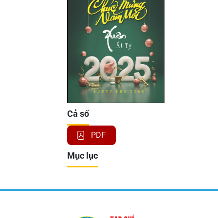
Cả số
PDF
Mục lục