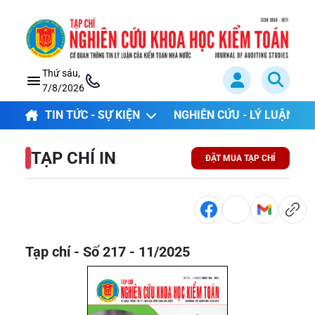
Thứ sáu,
7/8/2026
TIN TỨC - SỰ KIỆN
NGHIÊN CỨU - LÝ LUẬN
TẠP CHÍ IN
ĐẶT MUA TẠP CHÍ
Tạp chí - Số 217 - 11/2025