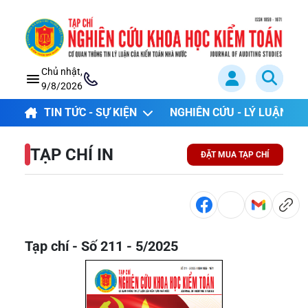
Chủ nhật,
9/8/2026
TIN TỨC - SỰ KIỆN
NGHIÊN CỨU - LÝ LUẬN
TẠP CHÍ IN
ĐẶT MUA TẠP CHÍ
Tạp chí - Số 211 - 5/2025